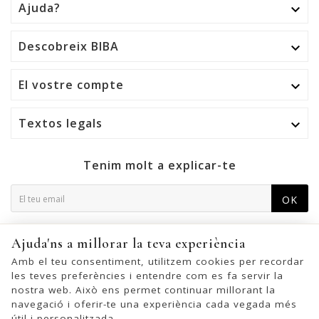
Ajuda?

Descobreix BIBA

El vostre compte

Textos legals

Tenim molt a explicar-te
OK
Podeu cancel·lar la subscripció en qualsevol moment. Per a
Ajuda'ns a millorar la teva experiència
això, trobeu la nostra informació de contacte a l'avís legal.
Amb el teu consentiment, utilitzem cookies per recordar
les teves preferències i entendre com es fa servir la
nostra web. Això ens permet continuar millorant la
navegació i oferir-te una experiència cada vegada més
© 2026 - United Bags Company S.L. - Todos los derechos reservados.
útil i personalitzada.