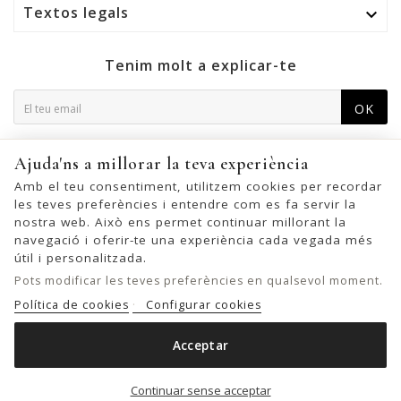
Textos legals

Tenim molt a explicar-te
OK
Podeu cancel·lar la subscripció en qualsevol moment. Per a
Ajuda'ns a millorar la teva experiència
això, trobeu la nostra informació de contacte a l'avís legal.
Amb el teu consentiment, utilitzem cookies per recordar
les teves preferències i entendre com es fa servir la
nostra web. Això ens permet continuar millorant la
navegació i oferir-te una experiència cada vegada més
© 2026 - United Bags Company S.L. - Todos los derechos reservados.
útil i personalitzada.
Inscrita en el Registro Mercantil de Barcelona, Tomo 33286, Libro 228637,
Pots modificar les teves preferències en qualsevol moment.
Folio 0083, Sección general, Inscripción 1ª
Política de cookies
Configurar cookies
Acceptar
MOTXILLA BIBA LOTUS

Out of stock
Continuar sense acceptar
39,00 €