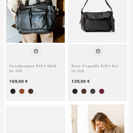
Portadocument BIBA Edith
Bossa D'espatlla BIBA Rex
De Pell
De Pell
169,00 €
139,00 €