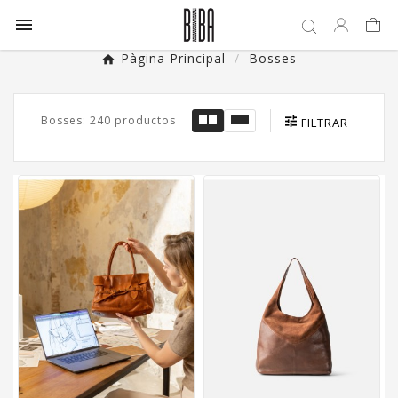

Pàgina Principal
Bosses
Bosses: 240 productos
FILTRAR