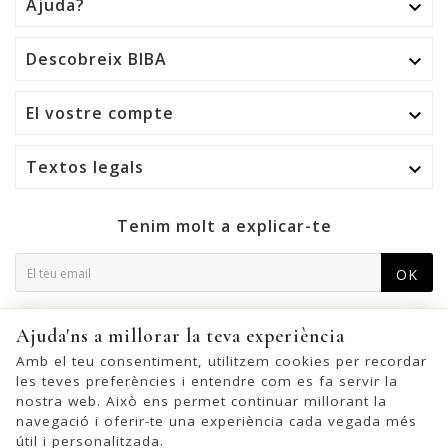
Ajuda?

Descobreix BIBA

El vostre compte

Textos legals

Tenim molt a explicar-te
OK
Podeu cancel·lar la subscripció en qualsevol moment. Per a
Ajuda'ns a millorar la teva experiència
això, trobeu la nostra informació de contacte a l'avís legal.
Amb el teu consentiment, utilitzem cookies per recordar
les teves preferències i entendre com es fa servir la
nostra web. Això ens permet continuar millorant la
navegació i oferir-te una experiència cada vegada més
© 2026 - United Bags Company S.L. - Todos los derechos reservados.
útil i personalitzada.