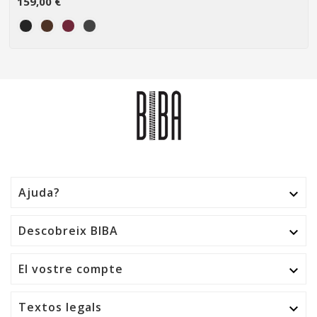
159,00 €
Ajuda?

Descobreix BIBA

El vostre compte

Textos legals
