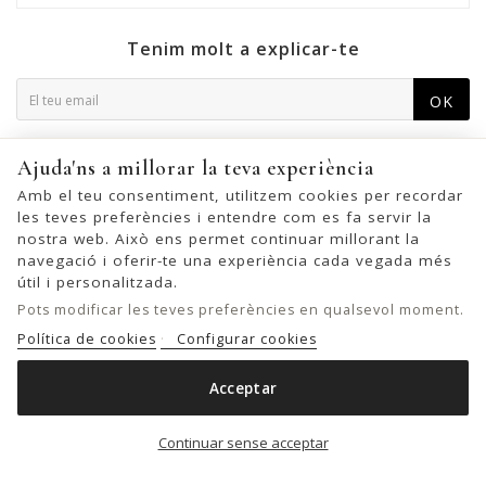
Tenim molt a explicar-te
OK
Podeu cancel·lar la subscripció en qualsevol moment. Per a
Ajuda'ns a millorar la teva experiència
això, trobeu la nostra informació de contacte a l'avís legal.
Amb el teu consentiment, utilitzem cookies per recordar
les teves preferències i entendre com es fa servir la
nostra web. Això ens permet continuar millorant la
navegació i oferir-te una experiència cada vegada més
© 2026 - United Bags Company S.L. - Todos los derechos reservados.
útil i personalitzada.
Inscrita en el Registro Mercantil de Barcelona, Tomo 33286, Libro 228637,
Pots modificar les teves preferències en qualsevol moment.
Folio 0083, Sección general, Inscripción 1ª
Política de cookies
Configurar cookies
Acceptar
BANDOLERA BIBA TACOMA DE PELL
Afegir a la cistella

Continuar sense acceptar
49,00 €
89,00 €