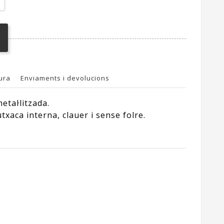
ura
Enviaments i devolucions
tal·litzada.
aca interna, clauer i sense folre.