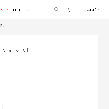
Català
ES +X-
EDITORIAL

Pell
A Mia De Pell