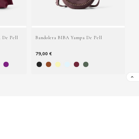
 De Pell
Bandolera BIBA Yampa De Pell
Ba
79,00 €
59
