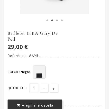
Bitlleter BIBA Gary De
Pell
29,00 €
Referència:
GAY5L
COLOR :
Negre
QUANTITAT :
Afegir a la cistella
