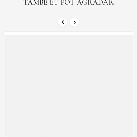
TAMBÉ ET POT AGRADAR

