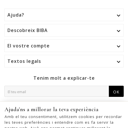
Ajuda?

Descobreix BIBA

El vostre compte

Textos legals

Tenim molt a explicar-te
OK
Podeu cancel·lar la subscripció en qualsevol moment. Per a
Ajuda'ns a millorar la teva experiència
això, trobeu la nostra informació de contacte a l'avís legal.
Amb el teu consentiment, utilitzem cookies per recordar
les teves preferències i entendre com es fa servir la