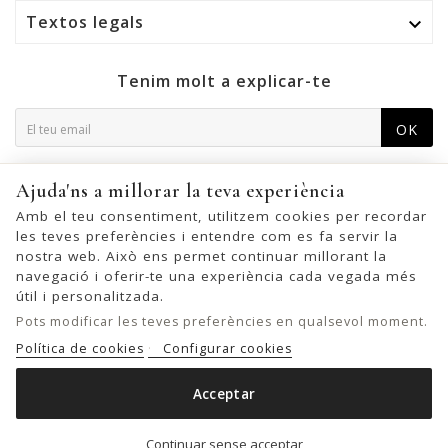
Textos legals

Tenim molt a explicar-te
OK
Podeu cancel·lar la subscripció en qualsevol moment. Per a
Ajuda'ns a millorar la teva experiència
això, trobeu la nostra informació de contacte a l'avís legal.
Amb el teu consentiment, utilitzem cookies per recordar
les teves preferències i entendre com es fa servir la
nostra web. Això ens permet continuar millorant la
navegació i oferir-te una experiència cada vegada més
© 2026 - United Bags Company S.L. - Todos los derechos reservados.
útil i personalitzada.
Inscrita en el Registro Mercantil de Barcelona, Tomo 33286, Libro 228637,
Pots modificar les teves preferències en qualsevol moment.
Folio 0083, Sección general, Inscripción 1ª
Política de cookies
Configurar cookies
Acceptar

MALETA GRAN BIBA LILA G
Out of stock
Continuar sense acceptar