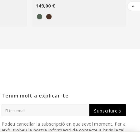
149,00 €
11

Tenim molt a explicar-te
Subscriure's
Podeu cancel·lar la subscripció en qualsevol moment. Per a
això, trobeu la nostra informació de contacte a l'avís legal.