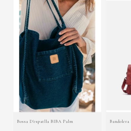
Bossa D'espatlla BIBA Palm
Bandolera