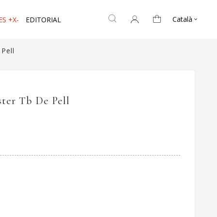
Català
ES +X-
EDITORIAL

Pell
ter Tb De Pell