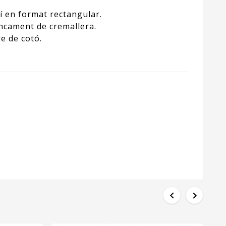
í en format rectangular.
ncament de cremallera.
e de cotó.

