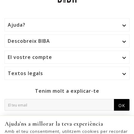
Ajuda?

Descobreix BIBA

El vostre compte

Textos legals

Tenim molt a explicar-te
OK
Podeu cancel·lar la subscripció en qualsevol moment. Per a
Ajuda'ns a millorar la teva experiència
això, trobeu la nostra informació de contacte a l'avís legal.
Amb el teu consentiment, utilitzem cookies per recordar