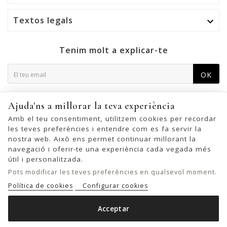
Textos legals

Tenim molt a explicar-te
OK
Podeu cancel·lar la subscripció en qualsevol moment. Per a
Ajuda'ns a millorar la teva experiència
això, trobeu la nostra informació de contacte a l'avís legal.
Amb el teu consentiment, utilitzem cookies per recordar
les teves preferències i entendre com es fa servir la
nostra web. Això ens permet continuar millorant la
navegació i oferir-te una experiència cada vegada més
© 2026 - United Bags Company S.L. - Todos los derechos reservados.
útil i personalitzada.
Inscrita en el Registro Mercantil de Barcelona, Tomo 33286, Libro 228637,
Pots modificar les teves preferències en qualsevol moment.
Folio 0083, Sección general, Inscripción 1ª
Política de cookies
Configurar cookies
Acceptar
BANDOLERA BIBA WINONA DE PELL