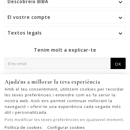
Descobreix BIBA

El vostre compte

Textos legals

Tenim molt a explicar-te
OK
Podeu cancel·lar la subscripció en qualsevol moment. Per a
Ajuda'ns a millorar la teva experiència
això, trobeu la nostra informació de contacte a l'avís legal.
Amb el teu consentiment, utilitzem cookies per recordar
les teves preferències i entendre com es fa servir la
nostra web. Això ens permet continuar millorant la
navegació i oferir-te una experiència cada vegada més
© 2026 - United Bags Company S.L. - Todos los derechos reservados.
útil i personalitzada.
Inscrita en el Registro Mercantil de Barcelona, Tomo 33286, Libro 228637,
Pots modificar les teves preferències en qualsevol moment.
Folio 0083, Sección general, Inscripción 1ª
Política de cookies
Configurar cookies