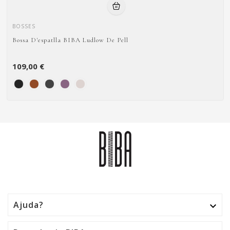
BOSSES
Bossa D'espatlla BIBA Ludlow De Pell
109,00 €
Ajuda?
