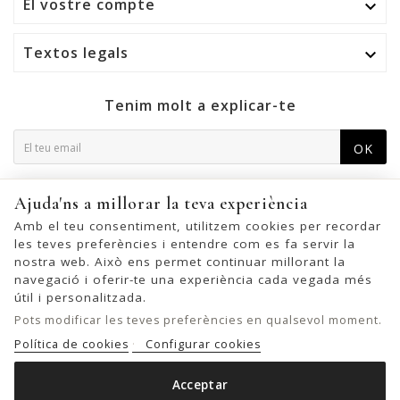
El vostre compte

Textos legals

Tenim molt a explicar-te
OK
Podeu cancel·lar la subscripció en qualsevol moment. Per a
Ajuda'ns a millorar la teva experiència
això, trobeu la nostra informació de contacte a l'avís legal.
Amb el teu consentiment, utilitzem cookies per recordar
les teves preferències i entendre com es fa servir la
nostra web. Això ens permet continuar millorant la
navegació i oferir-te una experiència cada vegada més
© 2026 - United Bags Company S.L. - Todos los derechos reservados.
útil i personalitzada.
Inscrita en el Registro Mercantil de Barcelona, Tomo 33286, Libro 228637,
Pots modificar les teves preferències en qualsevol moment.
Folio 0083, Sección general, Inscripción 1ª
Política de cookies
Configurar cookies
Acceptar