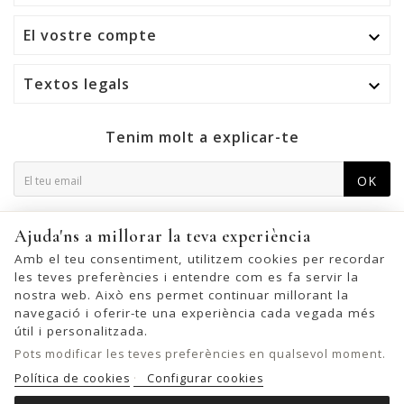
El vostre compte

Textos legals

Tenim molt a explicar-te
OK
Podeu cancel·lar la subscripció en qualsevol moment. Per a
Ajuda'ns a millorar la teva experiència
això, trobeu la nostra informació de contacte a l'avís legal.
Amb el teu consentiment, utilitzem cookies per recordar
les teves preferències i entendre com es fa servir la
nostra web. Això ens permet continuar millorant la
navegació i oferir-te una experiència cada vegada més
© 2026 - United Bags Company S.L. - Todos los derechos reservados.
útil i personalitzada.
Inscrita en el Registro Mercantil de Barcelona, Tomo 33286, Libro 228637,
Pots modificar les teves preferències en qualsevol moment.
Folio 0083, Sección general, Inscripción 1ª
Política de cookies
Configurar cookies