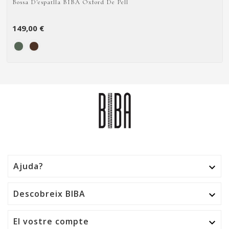
Bossa D'espatlla BIBA Oxford De Pell
149,00 €
Ajuda?

Descobreix BIBA

El vostre compte
