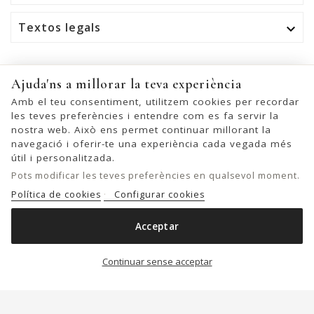
Textos legals

Tenim molt a explicar-te
Ajuda'ns a millorar la teva experiència
Amb el teu consentiment, utilitzem cookies per recordar
OK
les teves preferències i entendre com es fa servir la
nostra web. Això ens permet continuar millorant la
Podeu cancel·lar la subscripció en qualsevol moment. Per a
navegació i oferir-te una experiència cada vegada més
això, trobeu la nostra informació de contacte a l'avís legal.
útil i personalitzada.
Pots modificar les teves preferències en qualsevol moment.
Política de cookies
Configurar cookies
© 2026 - United Bags Company S.L. - Todos los derechos reservados.
Acceptar
Inscrita en el Registro Mercantil de Barcelona, Tomo 33286, Libro 228637,
BOSSA D'ESPATLLA BIBA MULLEN DE PELL
Folio 0083, Sección general, Inscripción 1ª
Afegir a la cistella

Continuar sense acceptar
79,00 €
119,00 €