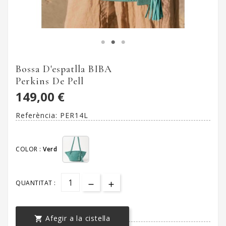
Bossa D'espatlla BIBA
Perkins De Pell
149,00 €
Referència:
PER14L
COLOR :
Verd
QUANTITAT :
Afegir a la cistella
