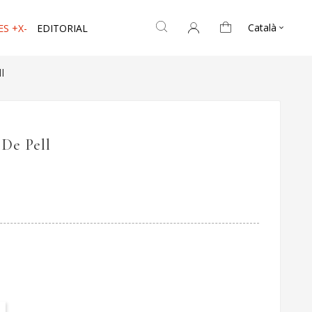
Català
ES +X-
EDITORIAL

l
De Pell