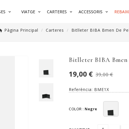
SES
VIATGE
CARTERES
ACCESSORIS
REBAIX
Pàgina Principal
Carteres
Bitlleter BIBA Bmen De Pel
Bitlleter BIBA Bmen 
19,00 €
39,00 €
Referència:
BME1X
COLOR :
Negre