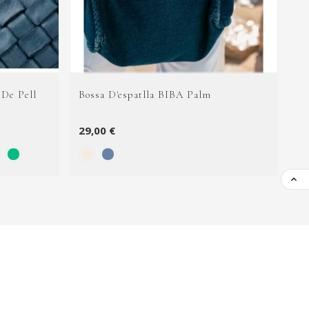
 De Pell
Bossa D'espatlla BIBA Palm
Bo
29,00 €
99
