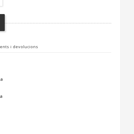
ents i devolucions
ba
ía