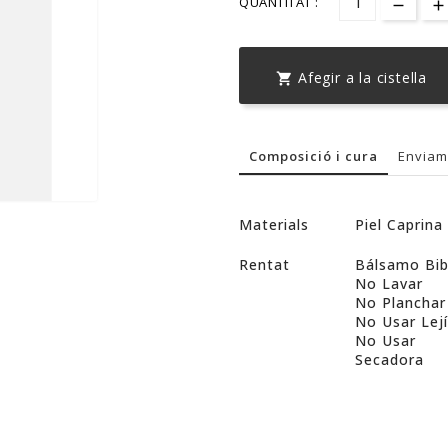
QUANTITAT :
Afegir a la cistella

Composició i cura
Enviam
Materials
Piel Caprina
Rentat
Bálsamo Bi
No Lavar
No Planchar
No Usar Lej
No Usar
Secadora