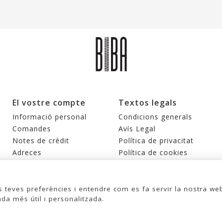
El vostre compte
Textos legals
Informació personal
Condicions generals
Comandes
Avís Legal
Notes de crèdit
Política de privacitat
Adreces
Política de cookies
Cupons
Les meves alertes
s teves preferències i entendre com es fa servir la nostra we
ada més útil i personalitzada.
© 2026 - United Bags Company S.L. - Todos los derechos reservados. Inscrita
en el Registro Mercantil de Barcelona, Tomo 33286, Libro 228637, Folio