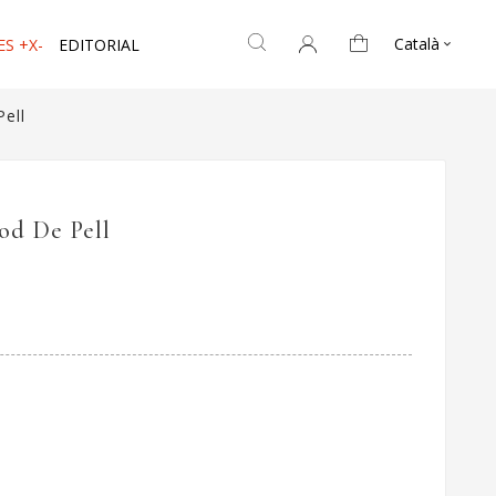
Català
ES +X-
EDITORIAL

ell
od De Pell