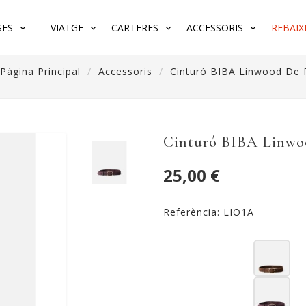
SES
VIATGE
CARTERES
ACCESSORIS
REBAIX
Pàgina Principal
Accessoris
Cinturó BIBA Linwood De P
Cinturó BIBA Linwo
25,00 €
Referència:
LIO1A