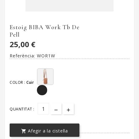
Estoig BIBA Work Tb De
Pell
25,00 €
Referència:
WOR1W
COLOR :
Cuir
QUANTITAT :
Afegir a la cistella
