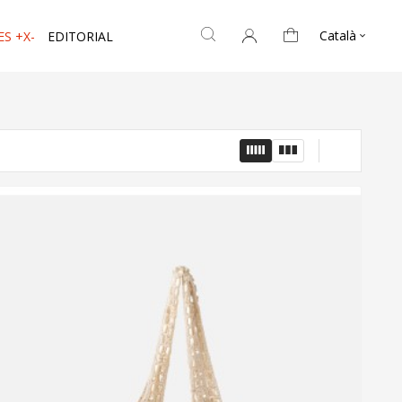
Català
ES +X-
EDITORIAL
