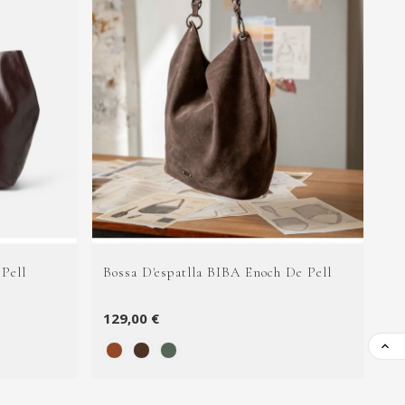
Pell
Bossa D'espatlla BIBA Enoch De Pell
Bo
129,00 €
12
