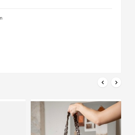
cm

