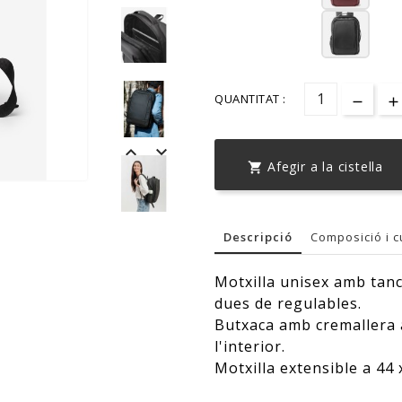
QUANTITAT :


Afegir a la cistella

Descripció
Composició i c
Motxilla unisex amb tan
dues de regulables.
Butxaca amb cremallera a
l'interior.
Motxilla extensible a 44 x