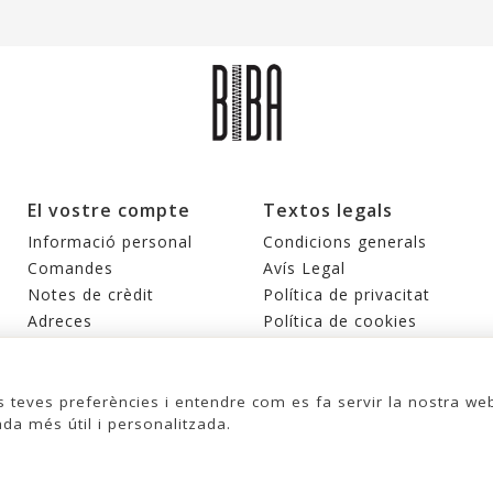
El vostre compte
Textos legals
Informació personal
Condicions generals
Comandes
Avís Legal
Notes de crèdit
Política de privacitat
Adreces
Política de cookies
Cupons
Les meves alertes
s teves preferències i entendre com es fa servir la nostra we
ada més útil i personalitzada.
© 2026 - United Bags Company S.L. - Todos los derechos reservados. Inscrita
en el Registro Mercantil de Barcelona, Tomo 33286, Libro 228637, Folio
MOTXILLA BIBA
WEEKENDER