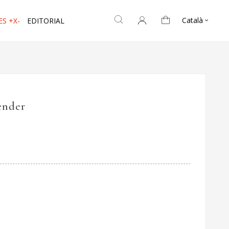
Català
ES +X-
EDITORIAL

ender