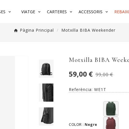
SES
VIATGE
CARTERES
ACCESSORIS
REBAIX
Pàgina Principal
Motxilla BIBA Weekender
Motxilla BIBA Week
59,00 €
99,00 €
Referència:
WE1T
COLOR :
Negre