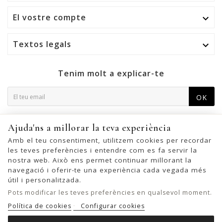
El vostre compte

Textos legals

Tenim molt a explicar-te
OK
Podeu cancel·lar la subscripció en qualsevol moment. Per a
Ajuda'ns a millorar la teva experiència
això, trobeu la nostra informació de contacte a l'avís legal.
Amb el teu consentiment, utilitzem cookies per recordar
les teves preferències i entendre com es fa servir la
nostra web. Això ens permet continuar millorant la
navegació i oferir-te una experiència cada vegada més
© 2026 - United Bags Company S.L. - Todos los derechos reservados.
útil i personalitzada.
Inscrita en el Registro Mercantil de Barcelona, Tomo 33286, Libro 228637,
Pots modificar les teves preferències en qualsevol moment.
Folio 0083, Sección general, Inscripción 1ª
Política de cookies
Configurar cookies