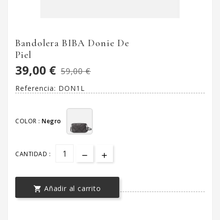
Bandolera BIBA Donie De
Piel
39,00 €
59,00 €
Referencia:
DON1L
COLOR :
Negro
CANTIDAD :
Añadir al carrito
