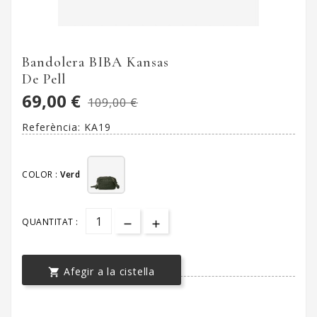
Bandolera BIBA Kansas
De Pell
69,00 €
109,00 €
Referència:
KA19
COLOR :
Verd
QUANTITAT :
Afegir a la cistella
