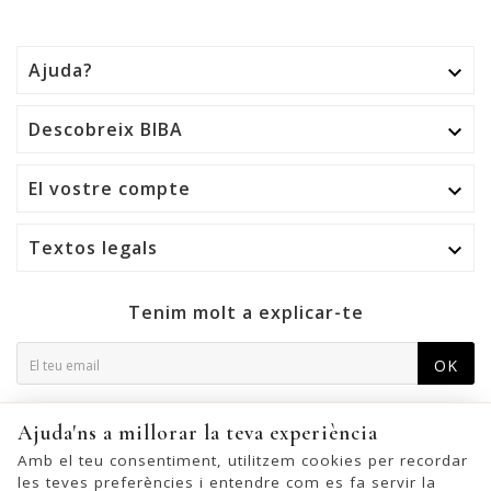
Ajuda?

Descobreix BIBA

El vostre compte

Textos legals

Tenim molt a explicar-te
OK
Podeu cancel·lar la subscripció en qualsevol moment. Per a
Ajuda'ns a millorar la teva experiència
això, trobeu la nostra informació de contacte a l'avís legal.
Amb el teu consentiment, utilitzem cookies per recordar
les teves preferències i entendre com es fa servir la