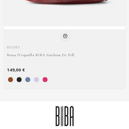
BOSSES
Bossa D'espatlla BIBA Stockton De Pell
149,00 €