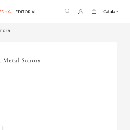
Català
ES +X-
EDITORIAL

onora
A Metal Sonora