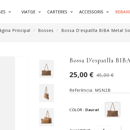
SES
VIATGE
CARTERES
ACCESSORIS
REBAIX
àgina Principal
Bosses
Bossa D'espatlla BIBA Metal S
Bossa D'espatlla BIB
25,00 €
45,00 €
Referència:
MSN2B
COLOR :
Daurat