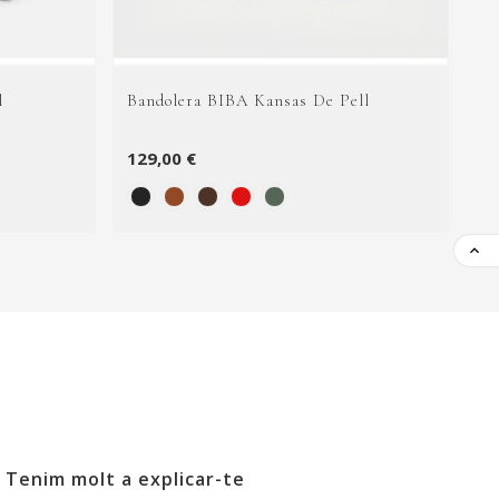
l
Bandolera BIBA Kansas De Pell
Bo
129,00 €
12

Tenim molt a explicar-te