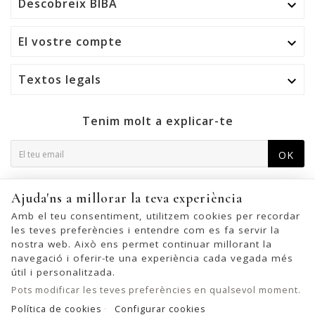
Descobreix BIBA

El vostre compte

Textos legals

Tenim molt a explicar-te
OK
Podeu cancel·lar la subscripció en qualsevol moment. Per a
Ajuda'ns a millorar la teva experiència
això, trobeu la nostra informació de contacte a l'avís legal.
Amb el teu consentiment, utilitzem cookies per recordar
les teves preferències i entendre com es fa servir la
nostra web. Això ens permet continuar millorant la
navegació i oferir-te una experiència cada vegada més
© 2026 - United Bags Company S.L. - Todos los derechos reservados.
útil i personalitzada.
Inscrita en el Registro Mercantil de Barcelona, Tomo 33286, Libro 228637,
Pots modificar les teves preferències en qualsevol moment.
Folio 0083, Sección general, Inscripción 1ª
Política de cookies
Configurar cookies