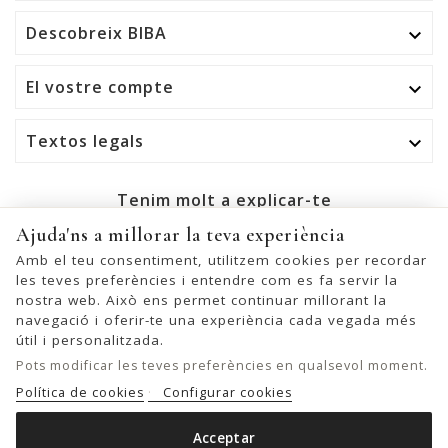
Descobreix BIBA

El vostre compte

Textos legals

Tenim molt a explicar-te
Ajuda'ns a millorar la teva experiència
OK
Amb el teu consentiment, utilitzem cookies per recordar
les teves preferències i entendre com es fa servir la
Podeu cancel·lar la subscripció en qualsevol moment. Per a
nostra web. Això ens permet continuar millorant la
això, trobeu la nostra informació de contacte a l'avís legal.
navegació i oferir-te una experiència cada vegada més
útil i personalitzada.
Pots modificar les teves preferències en qualsevol moment.
Política de cookies
Configurar cookies
© 2026 - United Bags Company S.L. - Todos los derechos reservados.
Inscrita en el Registro Mercantil de Barcelona, Tomo 33286, Libro 228637,
Acceptar