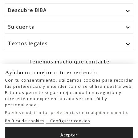
Descubre BIBA

Su cuenta

Textos legales

Tenemos mucho que contarte
Ayúdanos a mejorar tu experiencia
OK
Con tu consentimiento, utilizamos cookies para recordar
tus preferencias y entender cómo se utiliza nuestra web.
Puede darse de baja en cualquier momento. Para ello,
Esto nos permite seguir mejorando la navegación y
consulte nuestra información de contacto en el aviso legal.
ofrecerte una experiencia cada vez más útil y
personalizada.
Puedes modificar tus preferencias en cualquier momento.
Política de cookies
Configurar cookies
© 2026 - United Bags Company S.L. - Todos los derechos reservados.
Inscrita en el Registro Mercantil de Barcelona, Tomo 33286, Libro 228637,
Aceptar