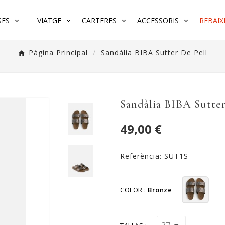
SES
VIATGE
CARTERES
ACCESSORIS
REBAIX
Pàgina Principal
Sandàlia BIBA Sutter De Pell
Sandàlia BIBA Sutter
49,00 €
Referència:
SUT1S
COLOR :
Bronze