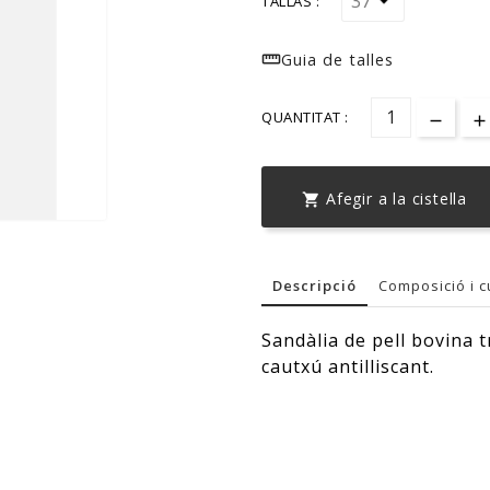
TALLAS :

Guia de talles
QUANTITAT :
Afegir a la cistella

Descripció
Composició i c
Sandàlia de pell bovina t
cautxú antilliscant.