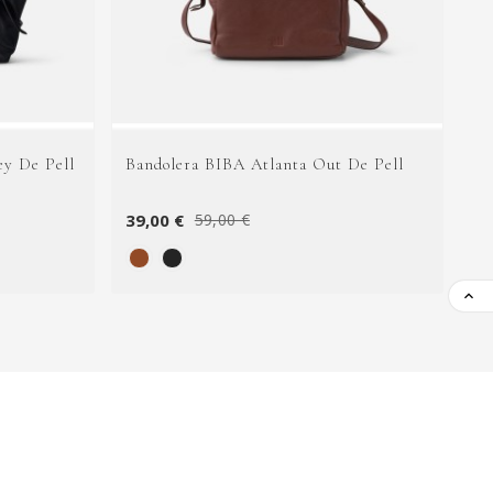
ey De Pell
Bandolera BIBA Atlanta Out De Pell
Bo
39,00 €
89
59,00 €
