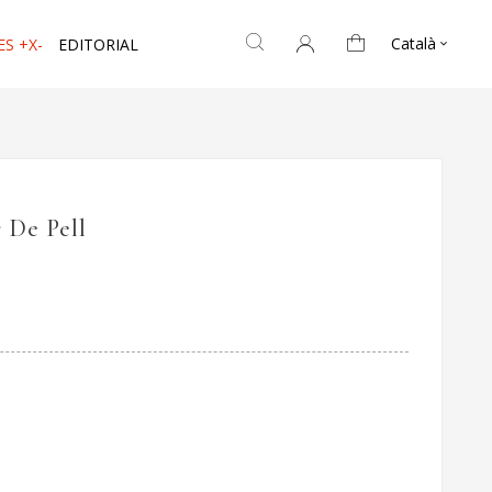
Català
ES +X-
EDITORIAL

 De Pell