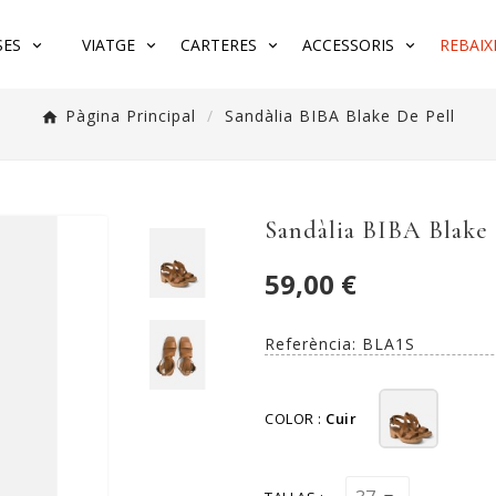
SES
VIATGE
CARTERES
ACCESSORIS
REBAIX
Pàgina Principal
Sandàlia BIBA Blake De Pell
Sandàlia BIBA Blake 
59,00 €
Referència:
BLA1S
COLOR :
Cuir