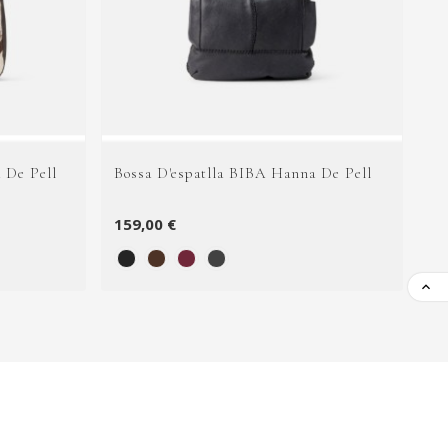
 De Pell
Bossa D'espatlla BIBA Hanna De Pell
Bo
159,00 €
14
