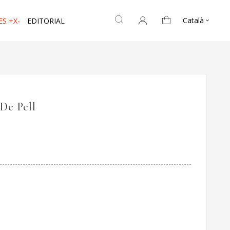
Català
ES +X-
EDITORIAL

De Pell