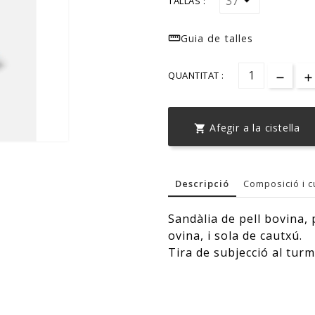
TALLAS :

Guia de talles
QUANTITAT :
Afegir a la cistella

Descripció
Composició i c
Sandàlia de pell bovina, 
ovina, i sola de cautxú.
Tira de subjecció al turme