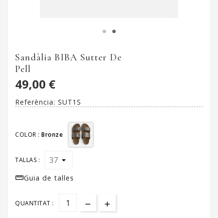
Sandàlia BIBA Sutter De
Pell
49,00 €
Referència:
SUT1S
COLOR :
Bronze
TALLAS :

Guia de talles
QUANTITAT :