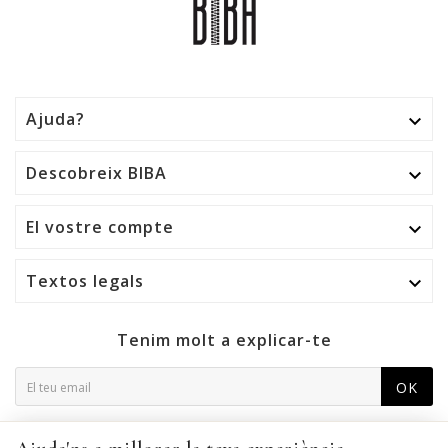
Ajuda?

Descobreix BIBA

El vostre compte

Textos legals

Tenim molt a explicar-te
OK
Podeu cancel·lar la subscripció en qualsevol moment. Per a