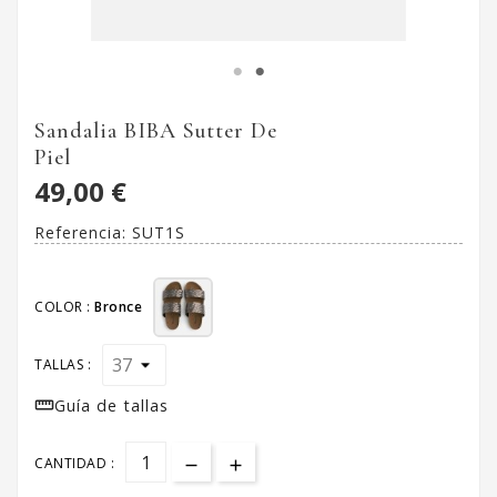
Sandalia BIBA Sutter De
Piel
49,00 €
Referencia:
SUT1S
COLOR :
Bronce
TALLAS :

Guía de tallas
CANTIDAD :