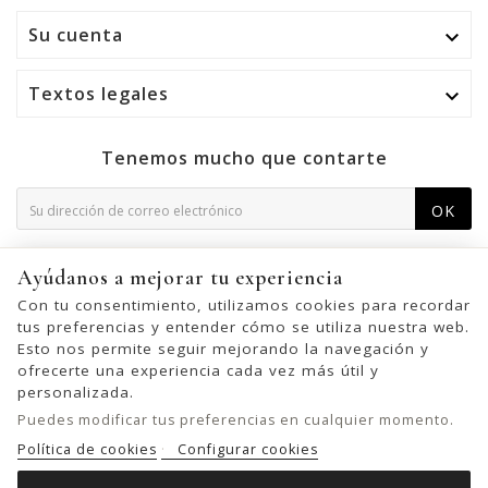
Su cuenta

Textos legales

Tenemos mucho que contarte
OK
Puede darse de baja en cualquier momento. Para ello,
Ayúdanos a mejorar tu experiencia
consulte nuestra información de contacto en el aviso legal.
Con tu consentimiento, utilizamos cookies para recordar
tus preferencias y entender cómo se utiliza nuestra web.
Esto nos permite seguir mejorando la navegación y
ofrecerte una experiencia cada vez más útil y
© 2026 - United Bags Company S.L. - Todos los derechos reservados.
personalizada.
Inscrita en el Registro Mercantil de Barcelona, Tomo 33286, Libro 228637,
Puedes modificar tus preferencias en cualquier momento.
Folio 0083, Sección general, Inscripción 1ª
Política de cookies
Configurar cookies