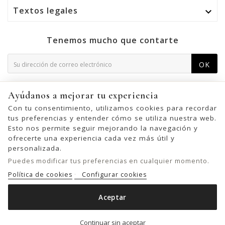
Textos legales

Tenemos mucho que contarte
OK
Puede darse de baja en cualquier momento. Para ello,
Ayúdanos a mejorar tu experiencia
consulte nuestra información de contacto en el aviso legal.
Con tu consentimiento, utilizamos cookies para recordar
tus preferencias y entender cómo se utiliza nuestra web.
Esto nos permite seguir mejorando la navegación y
ofrecerte una experiencia cada vez más útil y
© 2026 - United Bags Company S.L. - Todos los derechos reservados.
personalizada.
Inscrita en el Registro Mercantil de Barcelona, Tomo 33286, Libro 228637,
Puedes modificar tus preferencias en cualquier momento.
Folio 0083, Sección general, Inscripción 1ª
Política de cookies
Configurar cookies
Aceptar
BANDOLERA BIBA CHESTER WINTER DE PIEL
Añadir al carrito

Continuar sin aceptar