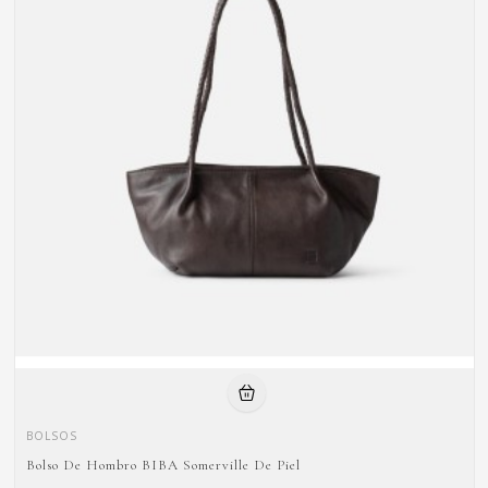
BOLSOS
Bolso De Hombro BIBA Somerville De Piel