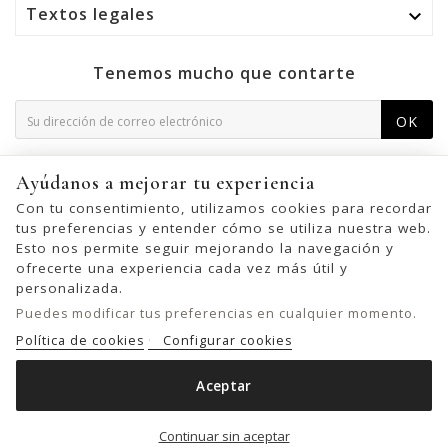
Textos legales

Tenemos mucho que contarte
OK
Puede darse de baja en cualquier momento. Para ello,
Ayúdanos a mejorar tu experiencia
consulte nuestra información de contacto en el aviso legal.
Con tu consentimiento, utilizamos cookies para recordar
tus preferencias y entender cómo se utiliza nuestra web.
Esto nos permite seguir mejorando la navegación y
ofrecerte una experiencia cada vez más útil y
© 2026 - United Bags Company S.L. - Todos los derechos reservados.
personalizada.
Inscrita en el Registro Mercantil de Barcelona, Tomo 33286, Libro 228637,
Puedes modificar tus preferencias en cualquier momento.
Folio 0083, Sección general, Inscripción 1ª
Política de cookies
Configurar cookies
Aceptar
ESTUCHE BIBA PERKINS DE PIEL

Out of stock
Continuar sin aceptar
42,00 €