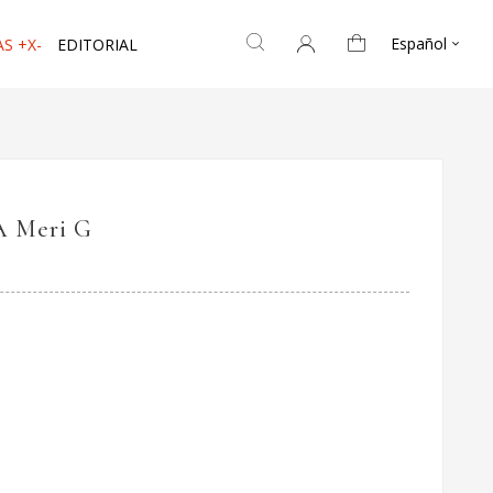
Español
S +X-
EDITORIAL

A Meri G