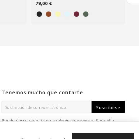
79,00 €
18
Tenemos mucho que contarte
Suscribirse
Puede darse de baja en cualquier momento. Para ello,
consulte nuestra información de contacto en el aviso
legal.