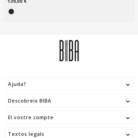
139,00 €
Ajuda?

Descobreix BIBA

El vostre compte

Textos legals
