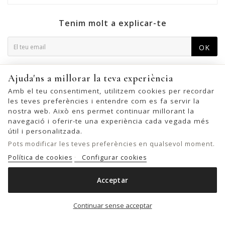
Tenim molt a explicar-te
OK
Podeu cancel·lar la subscripció en qualsevol moment. Per a
Ajuda'ns a millorar la teva experiència
això, trobeu la nostra informació de contacte a l'avís legal.
Amb el teu consentiment, utilitzem cookies per recordar
les teves preferències i entendre com es fa servir la
nostra web. Això ens permet continuar millorant la
navegació i oferir-te una experiència cada vegada més
© 2026 - United Bags Company S.L. - Todos los derechos reservados.
útil i personalitzada.
Inscrita en el Registro Mercantil de Barcelona, Tomo 33286, Libro 228637,
Pots modificar les teves preferències en qualsevol moment.
Folio 0083, Sección general, Inscripción 1ª
Política de cookies
Configurar cookies
Acceptar
BOSSA D'ESPATLLA BIBA PALM
Afegir a la cistella

Continuar sense acceptar
29,00 €