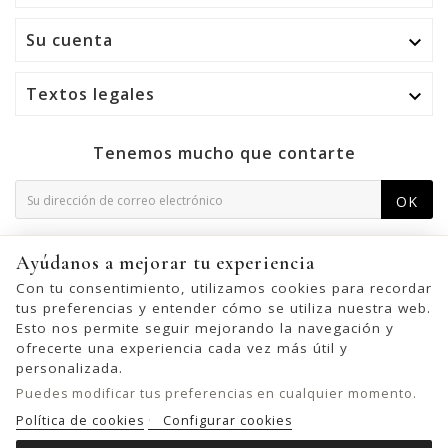
Su cuenta

Textos legales

Tenemos mucho que contarte
OK
Puede darse de baja en cualquier momento. Para ello,
Ayúdanos a mejorar tu experiencia
consulte nuestra información de contacto en el aviso legal.
Con tu consentimiento, utilizamos cookies para recordar
tus preferencias y entender cómo se utiliza nuestra web.
Esto nos permite seguir mejorando la navegación y
ofrecerte una experiencia cada vez más útil y
© 2026 - United Bags Company S.L. - Todos los derechos reservados.
personalizada.
Inscrita en el Registro Mercantil de Barcelona, Tomo 33286, Libro 228637,
Puedes modificar tus preferencias en cualquier momento.
Folio 0083, Sección general, Inscripción 1ª
Política de cookies
Configurar cookies