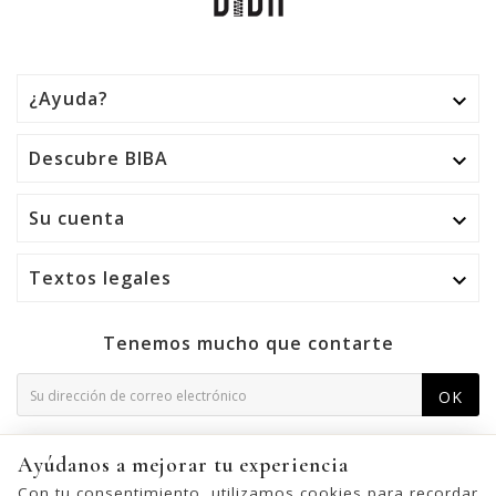
¿Ayuda?

Descubre BIBA

Su cuenta

Textos legales

Tenemos mucho que contarte
OK
Puede darse de baja en cualquier momento. Para ello,
Ayúdanos a mejorar tu experiencia
consulte nuestra información de contacto en el aviso legal.
Con tu consentimiento, utilizamos cookies para recordar