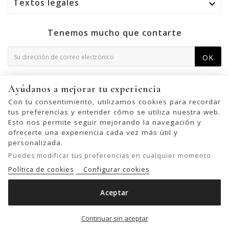
Textos legales

Tenemos mucho que contarte
OK
Puede darse de baja en cualquier momento. Para ello,
Ayúdanos a mejorar tu experiencia
consulte nuestra información de contacto en el aviso legal.
Con tu consentimiento, utilizamos cookies para recordar
tus preferencias y entender cómo se utiliza nuestra web.
Esto nos permite seguir mejorando la navegación y
ofrecerte una experiencia cada vez más útil y
© 2026 - United Bags Company S.L. - Todos los derechos reservados.
personalizada.
Inscrita en el Registro Mercantil de Barcelona, Tomo 33286, Libro 228637,
Puedes modificar tus preferencias en cualquier momento.
Folio 0083, Sección general, Inscripción 1ª
Política de cookies
Configurar cookies
Aceptar
BOLSO DE HOMBRO BIBA LEWISBURG DE PIEL
Añadir al carrito

Continuar sin aceptar
159,00 €