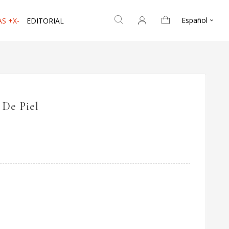
Español
S +X-
EDITORIAL

De Piel