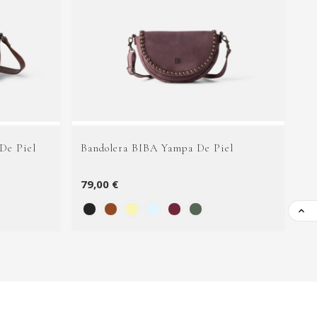
De Piel
Bandolera BIBA Yampa De Piel
Bo
Pi
79,00 €
14
