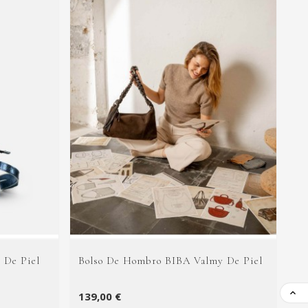
 De Piel
Bolso De Hombro BIBA Valmy De Piel
Bo

139,00 €
14