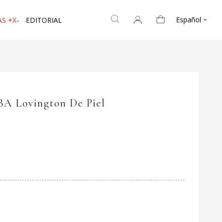
Español
S +X-
EDITORIAL

BA Lovington De Piel