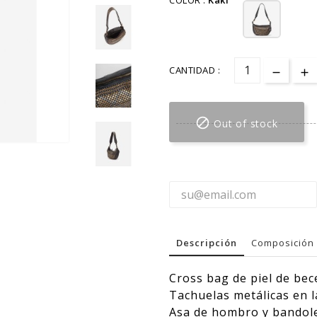
COLOR :
Kaki
CANTIDAD :

Out of stock
Descripción
Composición 
Cross bag de piel de bece
Tachuelas metálicas en l
Asa de hombro y bandole