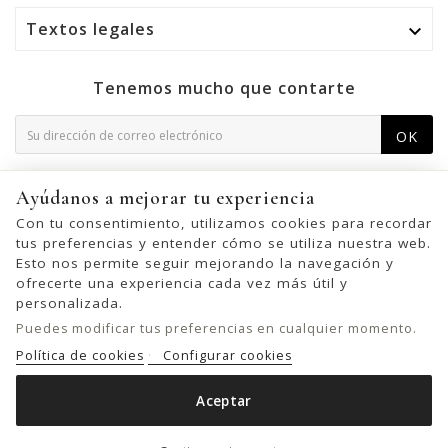
Textos legales

Tenemos mucho que contarte
OK
Puede darse de baja en cualquier momento. Para ello,
Ayúdanos a mejorar tu experiencia
consulte nuestra información de contacto en el aviso legal.
Con tu consentimiento, utilizamos cookies para recordar
tus preferencias y entender cómo se utiliza nuestra web.
Esto nos permite seguir mejorando la navegación y
ofrecerte una experiencia cada vez más útil y
© 2026 - United Bags Company S.L. - Todos los derechos reservados.
personalizada.
Inscrita en el Registro Mercantil de Barcelona, Tomo 33286, Libro 228637,
Puedes modificar tus preferencias en cualquier momento.
Folio 0083, Sección general, Inscripción 1ª
Política de cookies
Configurar cookies
Aceptar
BOLSO DE HOMBRO BIBA LOVINGTON STARS DE PIEL
Añadir al carrito