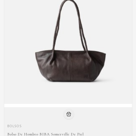
BOLSOS
Bolso De Hombro BIBA Somerville De Piel