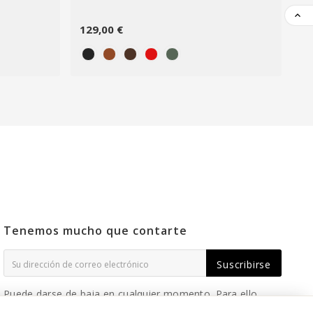

129,00 €
14
Tenemos mucho que contarte
Suscribirse
Puede darse de baja en cualquier momento. Para ello,
consulte nuestra información de contacto en el aviso