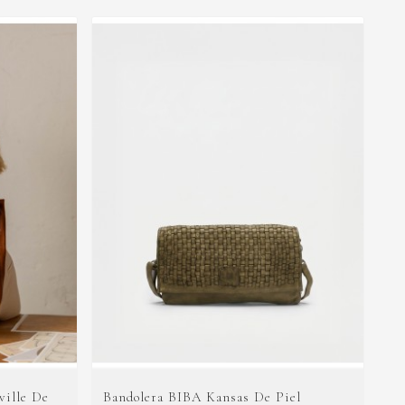
ille De
Bandolera BIBA Kansas De Piel
Bo