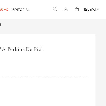
Español
S +X-
EDITORIAL

l
A Perkins De Piel