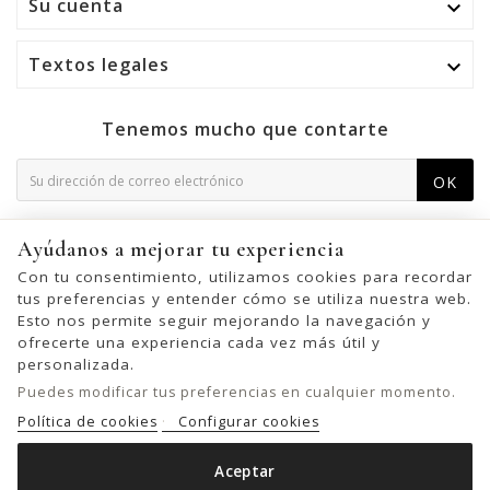
Su cuenta

Textos legales

Tenemos mucho que contarte
OK
Puede darse de baja en cualquier momento. Para ello,
Ayúdanos a mejorar tu experiencia
consulte nuestra información de contacto en el aviso legal.
Con tu consentimiento, utilizamos cookies para recordar
tus preferencias y entender cómo se utiliza nuestra web.
Esto nos permite seguir mejorando la navegación y
ofrecerte una experiencia cada vez más útil y
© 2026 - United Bags Company S.L. - Todos los derechos reservados.
personalizada.
Inscrita en el Registro Mercantil de Barcelona, Tomo 33286, Libro 228637,
Puedes modificar tus preferencias en cualquier momento.
Folio 0083, Sección general, Inscripción 1ª
Política de cookies
Configurar cookies
Aceptar