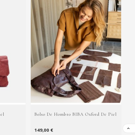
el
Bolso De Hombro BIBA Oxford De Piel
Bo

149,00 €
89