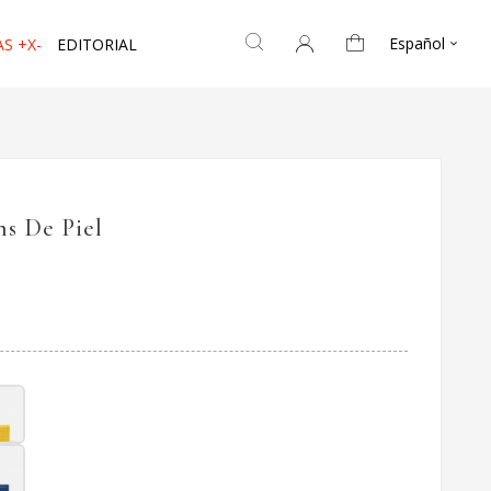
Español
S +X-
EDITORIAL

ns De Piel