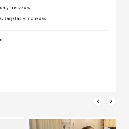
ada y trenzada.
s, tarjetas y monedas.
cm

