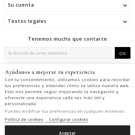
Su cuenta

Textos legales

Tenemos mucho que contarte
OK
Puede darse de baja en cualquier momento. Para ello,
Ayúdanos a mejorar tu experiencia
consulte nuestra información de contacto en el aviso legal.
Con tu consentimiento, utilizamos cookies para recordar
tus preferencias y entender cómo se utiliza nuestra web.
Esto nos permite seguir mejorando la navegación y
ofrecerte una experiencia cada vez más útil y
© 2026 - United Bags Company S.L. - Todos los derechos reservados.
personalizada.
Inscrita en el Registro Mercantil de Barcelona, Tomo 33286, Libro 228637,
Puedes modificar tus preferencias en cualquier momento.
Folio 0083, Sección general, Inscripción 1ª
Política de cookies
Configurar cookies
Aceptar