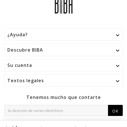
¿Ayuda?

Descubre BIBA

Su cuenta

Textos legales

Tenemos mucho que contarte
OK
Puede darse de baja en cualquier momento. Para ello,