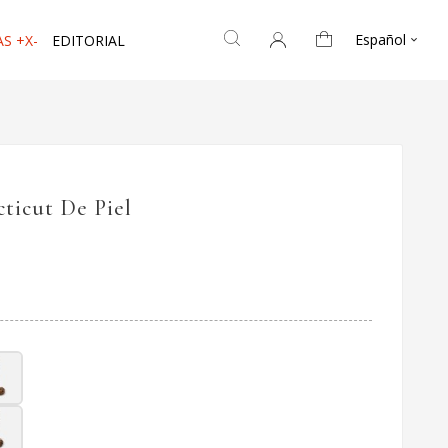
Español
S +X-
EDITORIAL

ticut De Piel