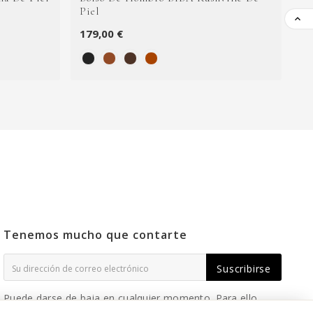
Piel

179,00 €
89
Tenemos mucho que contarte
Suscribirse
Puede darse de baja en cualquier momento. Para ello,
consulte nuestra información de contacto en el aviso