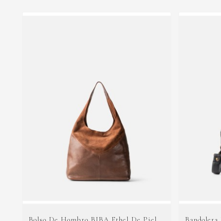
Bolso De Hombro BIBA Ethel De Piel
Bandolera